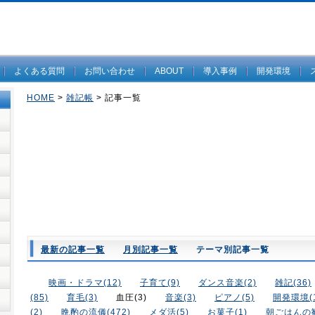
よくある質問
お問い合わせ
ABOUT
導入事例
開発環境
HOME
>
雑記帳
> 記事一覧
最新の記事一覧
月別記事一覧
テーマ別記事一覧
映画・ドラマ(12)
子育て(9)
ダンス音楽(2)
雑記(36)
(85)
育毛(3)
血圧(3)
音楽(3)
ピアノ(5)
開発環境(1
(2)
晩酌の流儀(472)
メダ活(5)
お菓子(1)
朝ごはんの勧