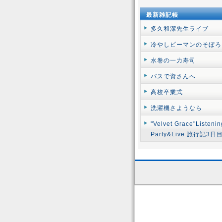
最新雑記帳
多久和潔先生ライブ
冷やしピーマンのそぼろ
水巻の一力寿司
バスで資さんへ
高校卒業式
洗濯機さようなら
"Velvet Grace"Listenin
Party&Live 旅行記3日