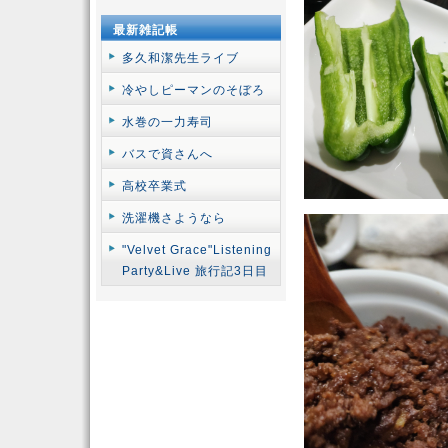
最新雑記帳
多久和潔先生ライブ
冷やしピーマンのそぼろ
水巻の一力寿司
バスで資さんへ
高校卒業式
洗濯機さようなら
"Velvet Grace"Listening
Party&Live 旅行記3日目