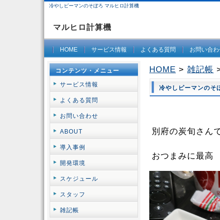
冷やしピーマンのそぼろ マルヒロ計算機
マルヒロ計算機
HOME
サービス情報
よくある質問
お問い合わ
HOME
>
雑記帳
コンテンツ・メニュー
サービス情報
冷やしピーマンのそ
よくある質問
お問い合わせ
別府の炭旬さん
ABOUT
導入事例
おつまみに最高
開発環境
スケジュール
スタッフ
雑記帳