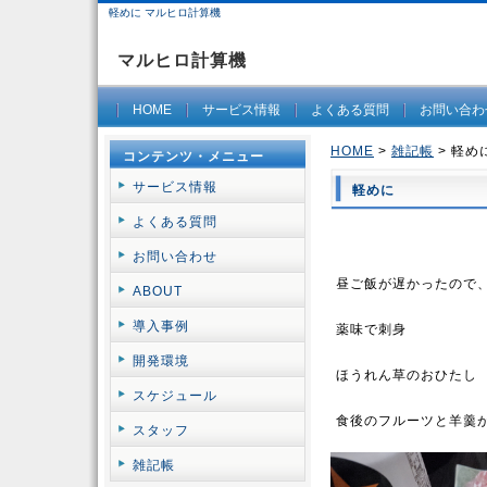
軽めに マルヒロ計算機
マルヒロ計算機
HOME
サービス情報
よくある質問
お問い合わ
HOME
>
雑記帳
> 軽め
コンテンツ・メニュー
サービス情報
軽めに
よくある質問
お問い合わせ
昼ご飯が遅かったので
ABOUT
導入事例
薬味で刺身
開発環境
ほうれん草のおひたし
スケジュール
食後のフルーツと羊羹
スタッフ
雑記帳