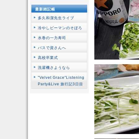
最新雑記帳
多久和潔先生ライブ
冷やしピーマンのそぼろ
水巻の一力寿司
バスで資さんへ
高校卒業式
洗濯機さようなら
"Velvet Grace"Listening
Party&Live 旅行記3日目