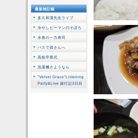
最新雑記帳
多久和潔先生ライブ
冷やしピーマンのそぼろ
水巻の一力寿司
バスで資さんへ
高校卒業式
洗濯機さようなら
"Velvet Grace"Listening
Party&Live 旅行記3日目