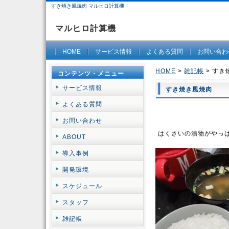
すき焼き風焼肉 マルヒロ計算機
マルヒロ計算機
HOME
サービス情報
よくある質問
お問い合わ
HOME
>
雑記帳
> すき
コンテンツ・メニュー
サービス情報
すき焼き風焼肉
よくある質問
お問い合わせ
はくさいの漬物がやっ
ABOUT
導入事例
開発環境
スケジュール
スタッフ
雑記帳