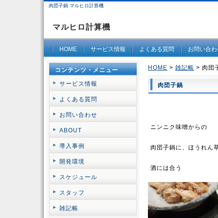
肉団子鍋 マルヒロ計算機
マルヒロ計算機
HOME
サービス情報
よくある質問
お問い合わ
HOME
>
雑記帳
> 肉団
コンテンツ・メニュー
サービス情報
肉団子鍋
よくある質問
お問い合わせ
ニンニク味噌からの
ABOUT
導入事例
肉団子鍋に、ほうれん
開発環境
酒には合う
スケジュール
スタッフ
雑記帳