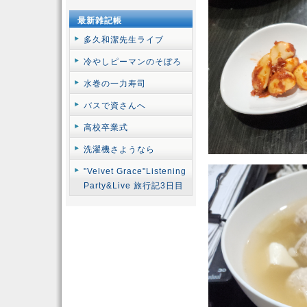
最新雑記帳
多久和潔先生ライブ
冷やしピーマンのそぼろ
水巻の一力寿司
バスで資さんへ
高校卒業式
洗濯機さようなら
"Velvet Grace"Listening
Party&Live 旅行記3日目