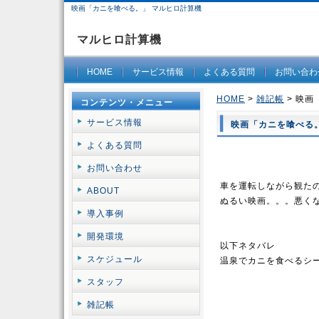
映画「カニを喰べる。」 マルヒロ計算機
マルヒロ計算機
HOME
サービス情報
よくある質問
お問い合わ
HOME
>
雑記帳
> 映画
コンテンツ・メニュー
サービス情報
映画「カニを喰べる
よくある質問
お問い合わせ
車を運転しながら観た
ABOUT
ぬるい映画。。。悪く
導入事例
開発環境
以下ネタバレ
スケジュール
温泉でカニを食べるシ
スタッフ
雑記帳