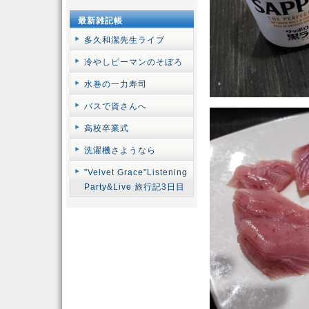
最新雑記帳
多久和潔先生ライブ
冷やしピーマンのそぼろ
水巻の一力寿司
バスで資さんへ
高校卒業式
洗濯機さようなら
"Velvet Grace"Listening
Party&Live 旅行記3日目