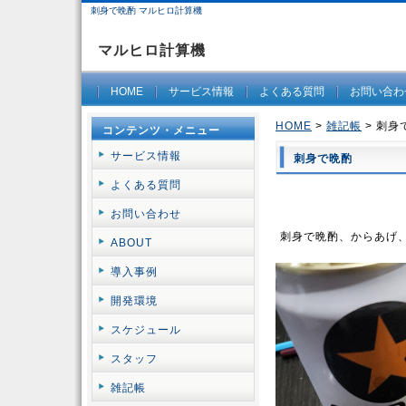
刺身で晩酌 マルヒロ計算機
マルヒロ計算機
HOME
サービス情報
よくある質問
お問い合わ
HOME
>
雑記帳
> 刺身
コンテンツ・メニュー
サービス情報
刺身で晩酌
よくある質問
お問い合わせ
刺身で晩酌、からあげ、e
ABOUT
導入事例
開発環境
スケジュール
スタッフ
雑記帳