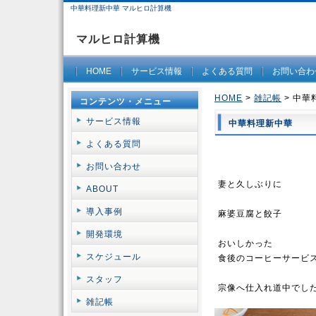
中華料理新中華 マルヒロ計算機
マルヒロ計算機
HOME
サービス情報
よくある質問
お問い合わ
HOME
>
雑記帳
> 中華
コンテンツ・メニュー
サービス情報
中華料理新中華
よくある質問
お問い合わせ
妻と久しぶりに
ABOUT
導入事例
麻婆豆腐と餃子
開発環境
おいしかった
スケジュール
食後のコーヒーサービ
スタッフ
宗像へ仕入れ道中でし
雑記帳