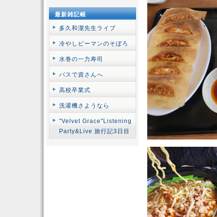
最新雑記帳
多久和潔先生ライブ
冷やしピーマンのそぼろ
水巻の一力寿司
バスで資さんへ
高校卒業式
洗濯機さようなら
"Velvet Grace"Listening
Party&Live 旅行記3日目